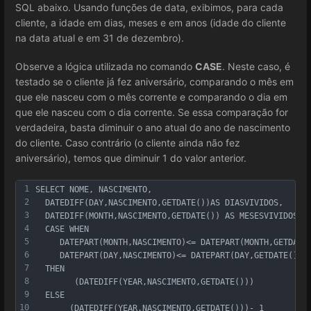
SQL abaixo. Usando funções de data, exibimos, para cada
cliente, a idade em dias, meses e em anos (idade do cliente
na data atual e em 31 de dezembro).
Observe a lógica utilizada no comando
CASE
. Neste caso, é
testado se o cliente já fez aniversário, comparando o mês em
que ele nasceu com o mês corrente e comparando o dia em
que ele nasceu com o dia corrente. Se essa comparação for
verdadeira, basta diminuir o ano atual do ano de nascimento
do cliente. Caso contrário (o cliente ainda não fez
aniversário), temos que diminuir 1 do valor anterior.
1
SELECT NOME, NASCIMENTO,
2
  DATEDIFF(DAY,NASCIMENTO,GETDATE())AS DIASVIVIDOS,
3
  DATEDIFF(MONTH,NASCIMENTO,GETDATE()) AS MESESVIVIDOS,
4
  CASE WHEN
5
     DATEPART(MONTH,NASCIMENTO)<= DATEPART(MONTH,GETDATE
6
     DATEPART(DAY,NASCIMENTO)<= DATEPART(DAY,GETDATE()) 
7
  THEN
8
        (DATEDIFF(YEAR,NASCIMENTO,GETDATE()))
9
  ELSE
10
       (DATEDIFF(YEAR,NASCIMENTO,GETDATE()))- 1