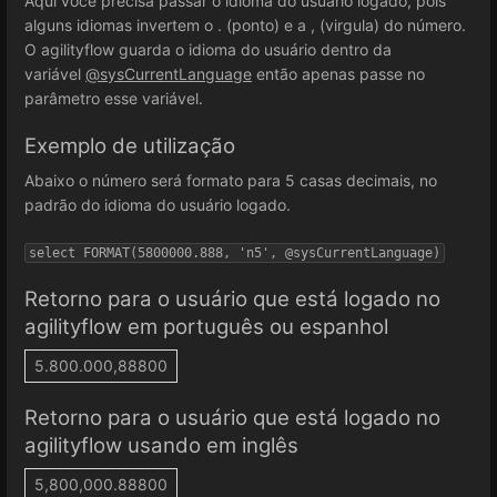
Aqui você precisa passar o idioma do usuário logado, pois
alguns idiomas invertem o . (ponto) e a , (virgula) do número.
O agilityflow guarda o idioma do usuário dentro da
variável
@sysCurrentLanguage
então apenas passe no
parâmetro esse variável.
Exemplo de utilização
Abaixo o número será formato para 5 casas decimais, no
padrão do idioma do usuário logado.
select FORMAT(5800000.888, 'n5', @sysCurrentLanguage)
Retorno para o usuário que está logado no
agilityflow em português ou espanhol
5.800.000,88800
Retorno para o usuário que está logado no
agilityflow usando em inglês
5,800,000.88800