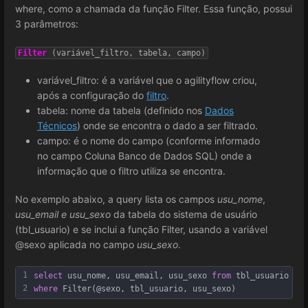
where, como a chamada da função Filter. Essa função, possui
3 parâmetros:
Filter
(variável_filtro, tabela, campo)
variável_filtro: é a variável que o agilityflow criou,
após a configuração do
filtro
.
tabela: nome da tabela (definido nos
Dados
Técnicos
) onde se encontra o dado a ser filtrado.
campo: é o nome do campo (conforme informado
no campo Coluna Banco de Dados SQL) onde a
informação que o filtro utiliza se encontra.
No exemplo abaixo, a query lista os campos
usu_nome
,
usu_email e
usu_sexo
da tabela do sistema de usuário
(tbl_usuario) e se inclui a função Filter, usando a variável
@sexo aplicada no campo
usu_sexo
.
1
select
 usu_nome, usu_email, usu_sexo 
from
 tbl_usuario 
2
where
 Filter(@sexo, tbl_usuario, usu_sexo)