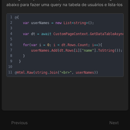
abaixo para fazer uma query na tabela de usuários e lista-los
1
@
{  
2
var
userNames
=
new
List
<
string
>
()
;
3
4
var
dt
=
await
CustomPageContext
.
GetDataTableAsync
(
"
5
6
for
(
var
i
=
0
;
i
<
dt
.
Rows
.
Count
;
i
++
){
7
userNames
.
Add
(
dt
.
Rows
[
i
][
"name"
]
.
ToString
())
;
8
    }
9
  }
10
11
@
Html
.
Raw
(
string
.
Join
(
"<br>"
,
userNames
))
Enter
section
select
Previous
Next
mode