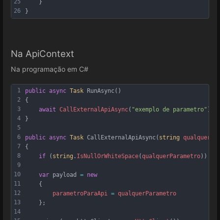
25
    }
26
}
Na ApiContext
Na programação em C#
1
public
async
Task
RunAsync
()
2
{
3
await
CallExternalApiAsync
(
"exemplo de parametro"
);
4
}
5
6
public
async
Task
CallExternalApiAsync
(
string
qualquerPa
7
{
8
if
 (
string
.
IsNullOrWhiteSpace
(
qualquerParametro
)) 
re
9
10
var
payload
=
new
11
    {
12
parametroParaApi
=
qualquerParametro
13
    };
14