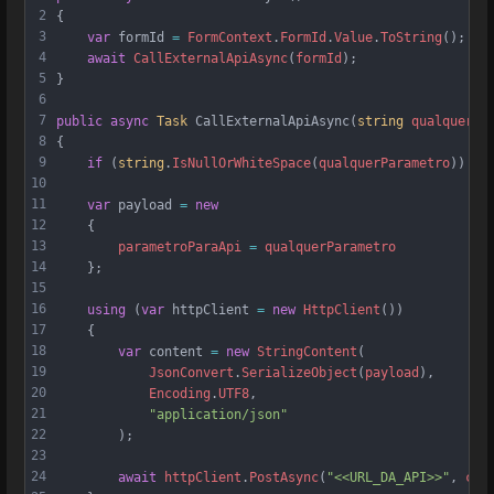
2
{
3
var
formId
=
FormContext
.
FormId
.
Value
.
ToString
();
4
await
CallExternalApiAsync
(
formId
);
5
}
6
7
public
async
Task
CallExternalApiAsync
(
string
qualquerPa
8
{
9
if
 (
string
.
IsNullOrWhiteSpace
(
qualquerParametro
)) 
re
10
11
var
payload
=
new
12
    {
13
parametroParaApi
=
qualquerParametro
14
    };
15
16
using
 (
var
httpClient
=
new
HttpClient
())
17
    {
18
var
content
=
new
StringContent
(
19
JsonConvert
.
SerializeObject
(
payload
),
20
Encoding
.
UTF8
,
21
"application/json"
22
        );
23
24
await
httpClient
.
PostAsync
(
"<<URL_DA_API>>"
, 
con