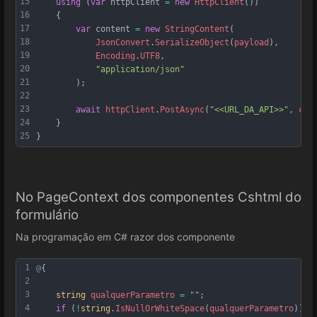
15
using
 (
var
httpClient
=
new
HttpClient
())
16
    {
17
var
content
=
new
StringContent
(
18
JsonConvert
.
SerializeObject
(
payload
),
19
Encoding
.
UTF8
,
20
"application/json"
21
        );
22
23
await
httpClient
.
PostAsync
(
"<<URL_DA_API>>"
, 
con
24
    }
25
}
No PageContext dos componentes Cshtml do
formulário
Na programação em C# razor dos componente
1
@
{
2
3
string
qualquerParametro
=
""
;
4
if
 (
!
string
.
IsNullOrWhiteSpace
(
qualquerParametro
)){