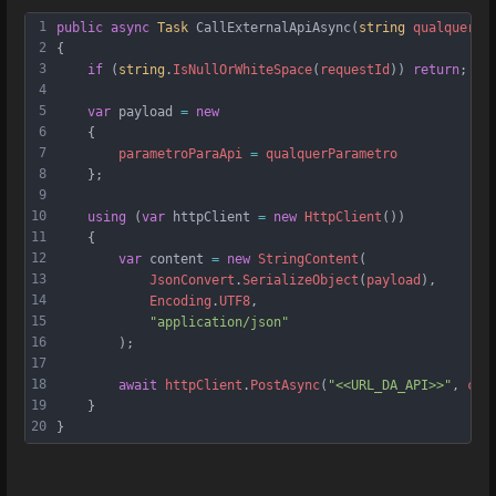
1
public
async
Task
CallExternalApiAsync
(
string
qualquerPa
2
{
3
if
 (
string
.
IsNullOrWhiteSpace
(
requestId
)) 
return
;
4
5
var
payload
=
new
6
    {
7
parametroParaApi
=
qualquerParametro
8
    };
9
10
using
 (
var
httpClient
=
new
HttpClient
())
11
    {
12
var
content
=
new
StringContent
(
13
JsonConvert
.
SerializeObject
(
payload
),
14
Encoding
.
UTF8
,
15
"application/json"
16
        );
17
18
await
httpClient
.
PostAsync
(
"<<URL_DA_API>>"
, 
con
19
    }
20
}