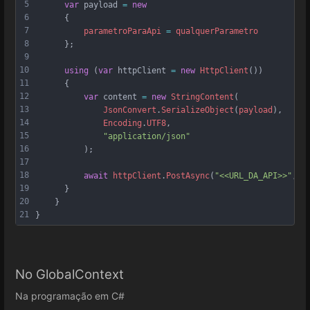
5
var
payload
=
new
6
      {
7
parametroParaApi
=
qualquerParametro
8
      };
9
10
using
 (
var
httpClient
=
new
HttpClient
())
11
      {
12
var
content
=
new
StringContent
(
13
JsonConvert
.
SerializeObject
(
payload
),
14
Encoding
.
UTF8
,
15
"application/json"
16
          );
17
18
await
httpClient
.
PostAsync
(
"<<URL_DA_API>>"
, 
c
19
      }
20
    }
21
}
No GlobalContext
Na programação em C#