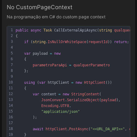
No CustomPageContext
Na programação em C# do custom page context
1
public
async
Task
CallExternalApiAsync
(
string
qualquerPa
2
{
3
if
 (
string
.
IsNullOrWhiteSpace
(
requestId
)) 
return
;
4
5
var
payload
=
new
6
    {
7
parametroParaApi
=
qualquerParametro
8
    };
9
10
using
 (
var
httpClient
=
new
HttpClient
())
11
    {
12
var
content
=
new
StringContent
(
13
JsonConvert
.
SerializeObject
(
payload
),
14
Encoding
.
UTF8
,
15
"application/json"
16
        );
17
18
await
httpClient
.
PostAsync
(
"<<URL_DA_API>>"
, 
con
19
    }