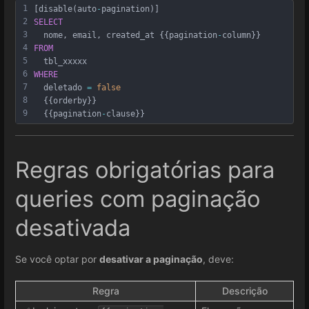
1
[disable(auto
-
pagination)] 
2
SELECT
3
  nome, email, created_at {{pagination
-
column}} 
4
FROM
5
  tbl_xxxxx 
6
WHERE
7
  deletado 
=
false
8
  {{orderby}} 
9
  {{pagination
-
clause}}
Regras obrigatórias para
queries com paginação
desativada
Se você optar por
desativar a paginação
, deve:
Regra
Descrição