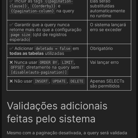
✅ Incluir as tags
Elas serão
{{pagination-
,
e
substituídas
clause}}
{{orderby}}
na query
automaticamente
{{pagination-column}
no runtime
✅ Garantir que a query nunca
O sistema lançará
retorne mais do que a configuração
erro se exceder
(qtd de registros
page size
esperado)
✅ Adicionar
em
Obrigatório
deletado = false
todas as tabelas
utilizadas
❌ Nunca usar
,
,
Vai lançar erro
ORDER BY
LIMIT
diretamente na query sem
OFFSET
[disable(auto-pagination)]
❌ Não usar
,
,
Apenas SELECTs
INSERT
UPDATE
DELETE
são permitidos
Validações adicionais
feitas pelo sistema
Mesmo com a paginação desativada, a query será validada