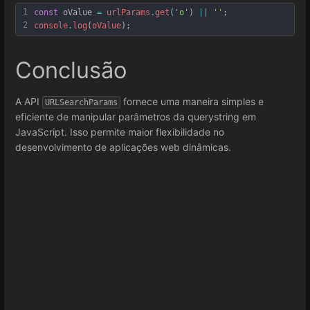
1
const
oValue
=
urlParams
.
get
(
'o'
) 
||
''
;
2
console
.
log
(
oValue
)
;
Conclusão
A API
fornece uma maneira simples e
URLSearchParams
eficiente de manipular parâmetros da querystring em
JavaScript. Isso permite maior flexibilidade no
desenvolvimento de aplicações web dinâmicas.