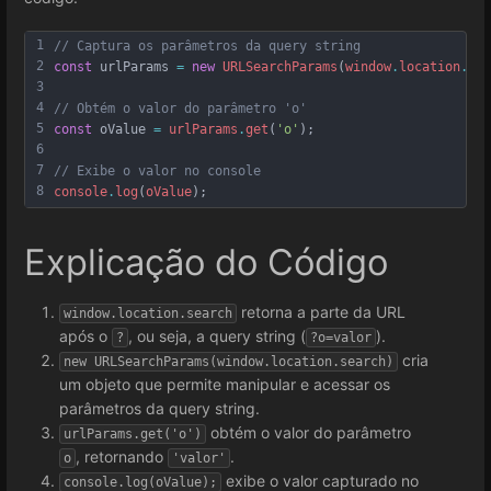
1
// Captura os parâmetros da query string
2
const
urlParams
=
new
URLSearchParams
(
window
.
location
.
sea
3
4
// Obtém o valor do parâmetro 'o'
5
const
oValue
=
urlParams
.
get
(
'o'
)
;
6
7
// Exibe o valor no console
8
console
.
log
(
oValue
)
;
Explicação do Código
retorna a parte da URL
window.location.search
após o
, ou seja, a query string (
).
?
?o=valor
cria
new URLSearchParams(window.location.search)
um objeto que permite manipular e acessar os
parâmetros da query string.
obtém o valor do parâmetro
urlParams.get('o')
, retornando
.
o
'valor'
exibe o valor capturado no
console.log(oValue);