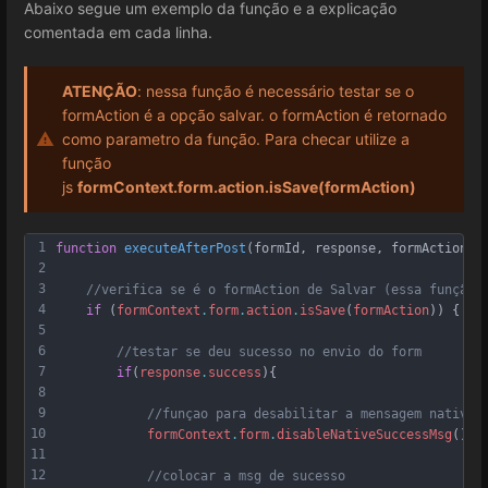
Abaixo segue um exemplo da função e a explicação
comentada em cada linha.
ATENÇÃO
: nessa função é necessário testar se o
formAction é a opção salvar. o formAction é retornado
como parametro da função. Para checar utilize a
função
js
formContext.form.action.isSave(formAction)
1
function
executeAfterPost
(
formId
,
response
,
formAction
) 
2
3
//verifica se é o formAction de Salvar (essa função 
4
if
 (
formContext
.
form
.
action
.
isSave
(
formAction
)) {
5
6
//testar se deu sucesso no envio do form
7
if
(
response
.
success
){
8
9
//funçao para desabilitar a mensagem nativa 
10
formContext
.
form
.
disableNativeSuccessMsg
()
;
11
12
//colocar a msg de sucesso