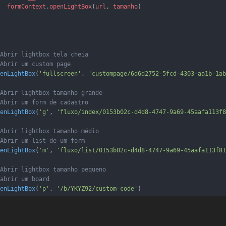
formContext
.
openLightBox
(
url
,
tamanho
)
Abrir lightbox tela cheia
Abrir um custom page
enLightBox
(
'fullscreen'
,
'custompage/6d6d2752-5fcd-4303-aa1b-1ab
Abrir lightbox tamanho grande
Abrir um form de cadastro
enLightBox
(
'g'
,
'fluxo/index/0153b02c-d4d8-4747-9a69-45aafa113f8
Abrir lightbox tamanho médio
Abrir um list de um form
enLightBox
(
'm'
,
'fluxo/list/0153b02c-d4d8-4747-9a69-45aafa113f81
Abrir lightbox tamanho pequeno
abrir um board
enLightBox
(
'p'
,
'/b/YKYZ92/custom-code'
)