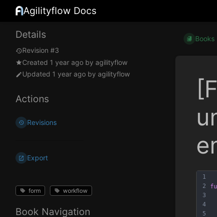
Agilityflow Docs
Details
Books
Revision #3
Created
1 year ago
by
agilityflow
Updated
1 year ago
by
agilityflow
[
Actions
u
Revisions
e
Export
1
2
fu
form
workflow
3
4
Book Navigation
5