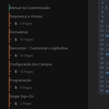
6
Manual de Customização
7
}
8
Segurança e Acesso
9
10
5 Pages
11
//
12
//
Formulários
13
op
14 Pages
14
15
//
Devcenter - Customizar o Agilityflow
16
//
17
op
14 Pages
18
19
//
Configuração dos Campos
20
//
15 Pages
21
op
22
Programação
23
//
24
//
8 Pages
25
op
Single Sign-On
2 Pages