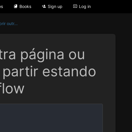
es
Books
Sign up
Log in
ir outr...
tra página ou
 partir estando
flow