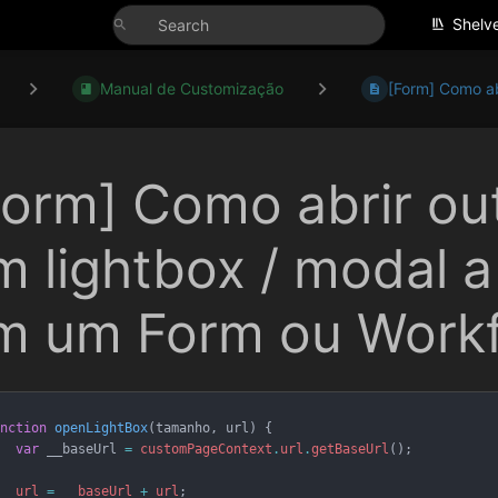
Shelv
Manual de Customização
[Form] Como abr
Form] Como abrir ou
m lightbox / modal a
m um Form ou Work
nction
openLightBox
(
tamanho
,
url
) {
var
__baseUrl
=
customPageContext
.
url
.
getBaseUrl
()
;
url
=
__baseUrl
+
url
;