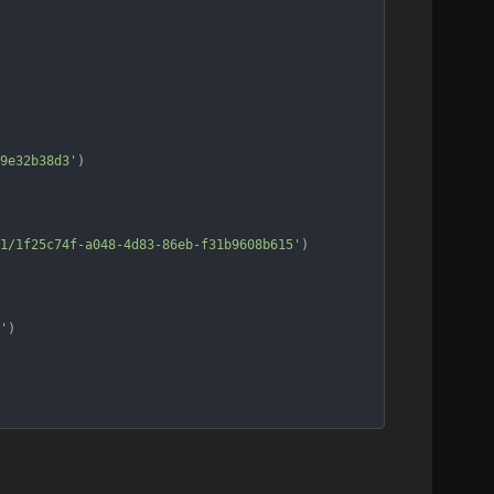
9e32b38d3'
) 
1/1f25c74f-a048-4d83-86eb-f31b9608b615'
) 
'
) 