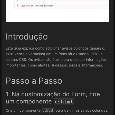
Introdução
Este guia explica como adicionar avisos coloridos (amarelo,
azul, verde e vermelho) em um formulário usando HTML e
classes CSS. Os avisos são úteis para destacar informações
importantes, como alertas, sucessos, erros e informações.
Passo a Passo
1. Na customização do Form, crie
um componente
cshtml
Crie um componente
para definir os avisos coloridos.
cshtml