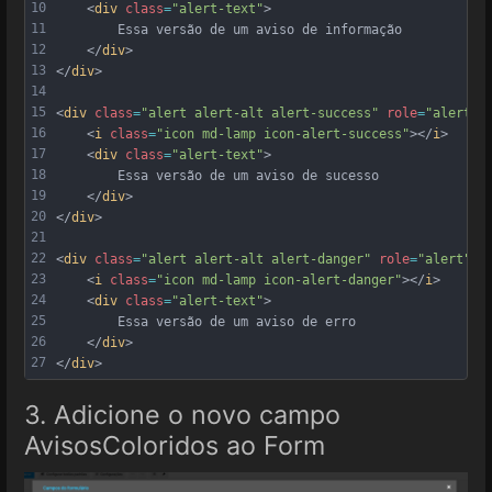
10
    <
div
class
=
"alert-text"
>
11
        Essa versão de um aviso de informação
12
    </
div
>
13
</
div
>
14
15
<
div
class
=
"alert alert-alt alert-success"
role
=
"alert"
>
16
    <
i
class
=
"icon md-lamp icon-alert-success"
></
i
>
17
    <
div
class
=
"alert-text"
>
18
        Essa versão de um aviso de sucesso
19
    </
div
>
20
</
div
>
21
22
<
div
class
=
"alert alert-alt alert-danger"
role
=
"alert"
>
23
    <
i
class
=
"icon md-lamp icon-alert-danger"
></
i
>
24
    <
div
class
=
"alert-text"
>
25
        Essa versão de um aviso de erro
26
    </
div
>
27
</
div
>
3. Adicione o novo campo
AvisosColoridos ao Form