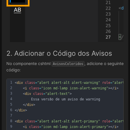
2. Adicionar o Código dos Avisos
No componente cshtml
, adicione o seguinte
AvisosColoridos
código:
1
<
div
class
=
"alert alert-alt alert-warning"
role
=
"alert"
>
2
    <
i
class
=
"icon md-lamp icon-alert-warning"
></
i
>
3
    <
div
class
=
"alert-text"
>
4
        Essa versão de um aviso de warning
5
    </
div
>
6
</
div
>
7
8
<
div
class
=
"alert alert-alt alert-primary"
role
=
"alert"
>
9
    <
i
class
=
"icon md-lamp icon-alert-primary"
></
i
>